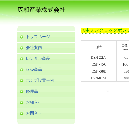
広和産業株式会社
水中ノンクロッグポンプ
トップページ
口
会社案内
形式
mm
DSN-22A
65
レンタル商品
DSN-45C
10
販売商品
DSN-68B
15
DSN-815B
20
ポンプ設置事例
修理品
お知らせ
お問合せ